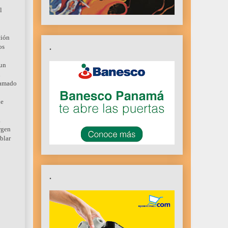
l
ción
.
os
 un
n
clamado
ue
a
rgen
blar
.