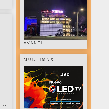
A V A N T I
M U L T I M A X
Times