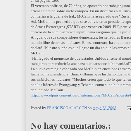
en su página web.
El veterano político, de 72 años, ha apostado por trabajar junt
arsenal atómico sobre suelo europeo. En un discurso en la Univ
contrarias a la guerra de Irak, McCain ha asegurado que "Rusia
Así, McCain ha prometido que si se convierte en presidente apos
de Armas Estratégicas (START), que vence en 2009. El Ejecutivo
críticos de la administración republicana aseguran que ha pro
Al igual que sus competidores demócratas, los senadores Barac
mundo libre de armas nucleares. En ese contexto, ha citado co
declaró: 'Nuestro sueño es que llegue un día en que las armas nu
McCain.
"Ha llegado el momento de que Estados Unidos enseñe al mundo e
trabajaron para reducir la amenaza nuclear sobre la humanidad"
La nueva estrategia esbozada por McCain en cuestiones armament
lucha por la presidencia: Barack Obama, que ha dicho que no du
sus ambiciones nucleares. "Muchos creen que todo lo que tenemo
con los líderes de Pyongyang y Teherán, como si no hubiéramos
denunciado McCain.
http://www.elpais.com/articulo/internacional/McCain/apuesta/
Posted by
FRANCISCO ALARCÓN
on
mayo 28, 2008
No hay comentarios.: