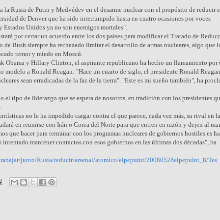
o a la Rusia de Putin y Medvédev en el desarme nuclear con el propósito de reducir e
ersidad de Denver que ha sido interrumpido hasta en cuatro ocasiones por voces
 y Estados Unidos ya no son enemigos mortales".
tará por cerrar un acuerdo entre los dos países para modificar el Tratado de Reduc
 de Bush siempre ha rechazado limitar el desarrollo de armas nucleares, algo que l
vocado temor y miedo en Moscú.
ak Obama y Hillary Clinton, el aspirante republicano ha hecho un llamamiento por
mo modelo a Ronald Reagan: "Hace un cuarto de siglo, el presidente Ronald Reaga
cleares sean erradicadas de la faz de la tierra". "Este es mi sueño también", ha pro
l tipo de liderazgo que se espera de nosotros, en tradición con los presidentes q
.
ísticas no le ha impedido cargar contra el que parece, cada vez más, su rival en l
dará en reunirse con Irán o Corea del Norte para que entren en razón y dejen al ma
s que hacer para terminar con los programas nucleares de gobiernos hostiles es ha
 intentado mantener contactos con esos gobiernos en las últimas dos décadas", ha
trabajar/junto/Rusia/reducir/arsenal/atomico/elpepuint/20080528elpepuint_8/Tes