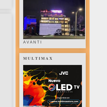
A V A N T I
M U L T I M A X