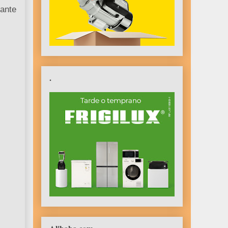
lante
.