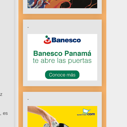
.
ez
.
, es