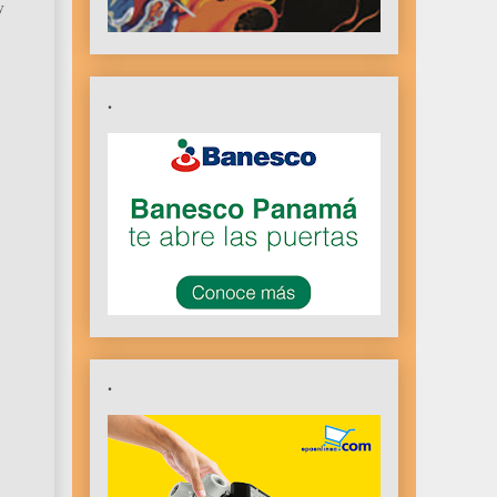
y
.
.