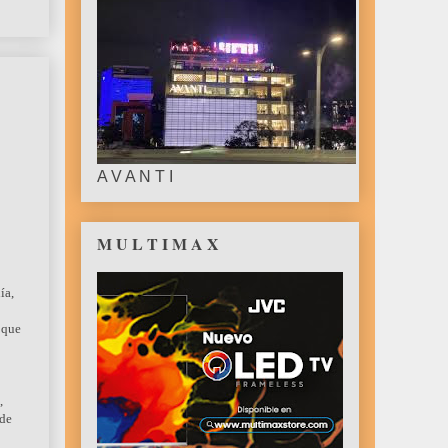
A V A N T I
M U L T I M A X
ía,
 que
,
 de