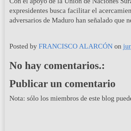
Con el apoyo de la Unión de Naciones Sur
expresidentes busca facilitar el acercamien
adversarios de Maduro han señalado que no
R
Posted by
FRANCISCO ALARCÓN
on
ju
e
a
d
No hay comentarios.:
m
o
r
e
Publicar un comentario
h
e
r
Nota: sólo los miembros de este blog pued
e
:
h
t
t
p