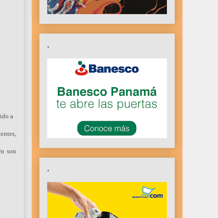
.
ido a
entes,
én son
.