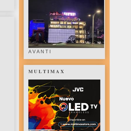
A V A N T I
M U L T I M A X