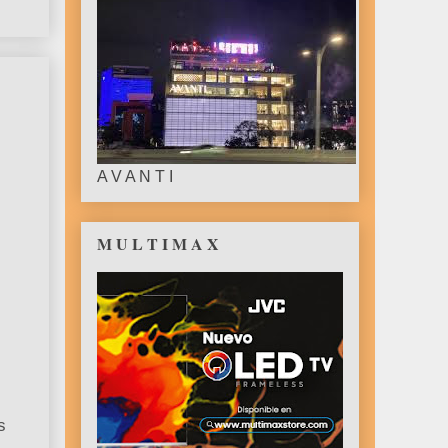
A V A N T I
M U L T I M A X
s