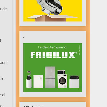
s de
.
á
dado
cre
 el
jo