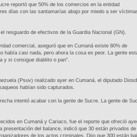
ucre reportó que 50% de los comercios en la entidad
res días con las santamarías abajo por miedo a ser víctima
 el resguardo de efectivos de la Guardia Nacional (GN).
ividad comercial, aseguró que en Cumaná existe 80% de
o había casi nada, pero ahora la cosa es peor. La gente est
 y si consigue diablito o pan”.
enezuela (Psuv) realizado ayer en Cumaná, el diputado Dios
 saqueos habían sido capturados.
derecha intentó acabar con la gente de Sucre. La gente de Su
cidos en Cumaná y Cariaco, fue el reporte que ofreció ayer
a presentación del balance, indicó que 30 están privados de
organizadores de los actos criminales. Dijo que 300 están ba