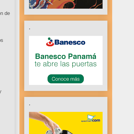
ón de
.
os
y
.