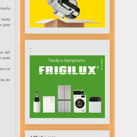
ezuela
 hasta
o para
.
os del
as para
ares en
sta de