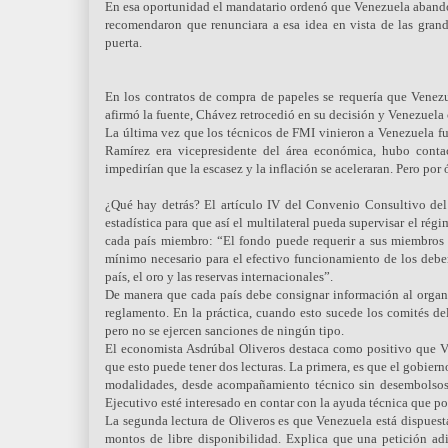
En esa oportunidad el mandatario ordenó que Venezuela abandon
recomendaron que renunciara a esa idea en vista de las gran
puerta.
En los contratos de compra de papeles se requería que Venezue
afirmó la fuente, Chávez retrocedió en su decisión y Venezuel
La última vez que los técnicos de FMI vinieron a Venezuela fu
Ramírez era vicepresidente del área económica, hubo conta
impedirían que la escasez y la inflación se aceleraran. Pero por
¿Qué hay detrás? El artículo IV del Convenio Consultivo del
estadística para que así el multilateral pueda supervisar el rég
cada país miembro: “El fondo puede requerir a sus miembros l
mínimo necesario para el efectivo funcionamiento de los debere
país, el oro y las reservas internacionales”.
De manera que cada país debe consignar información al organis
reglamento. En la práctica, cuando esto sucede los comités del
pero no se ejercen sanciones de ningún tipo.
El economista Asdrúbal Oliveros destaca como positivo que V
que esto puede tener dos lecturas. La primera, es que el gobier
modalidades, desde acompañamiento técnico sin desembolsos h
Ejecutivo esté interesado en contar con la ayuda técnica que po
La segunda lectura de Oliveros es que Venezuela está dispuest
montos de libre disponibilidad. Explica que una petición adi