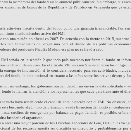
ara la membrecía del fondo y así lo anunció públicamente. Sin embargo, sus aseso
des emisiones de bonos de la República y de Petróleo en Venezuela que ya esta
la estuviera inscrita dentro del fondo como una garantía irrenunciable. Por esa 
a continúo siendo miembro activo del FMI.
e con una misión no oficial en 2007. De acuerdo con la fuente en 2015, mientras 
ctos con funcionarios del organismo para el diseño de las políticas económic
 órdenes del presidente Nicolás Maduro ese plan no se llevó a cabo.
 FMI señala en la sección 2 que todo país miembro notificara al fondo su infor
imen cambiario de ese país. En el artículo VIII, sección 5 se establecen las obligaci
a entrega de información si lo considera necesario para sus actividades, incluye
s del fondo, la data nacional en cuanto a las cifras sobre los activos dentro y fu
mo, sin embargo, los gobiernos pueden decidir no enviar la data solicitada y vio
 fondo le llaman la atención a los representantes que cada país tiene ante el dire
enezuela haya restablecido el canal de comunicación con el FMI. No obstante, ad
no está buscando algún tipo de préstamo o ayuda financiera del fondo en cualquiera
asta créditos de emergencia por balanza de pago. También es posible, señala, 
dría brindarle el organismo.
a a sacar una mayor porción de los Derechos Especiales de Giro, DEG, pues ya ago
cional de los recursos amerita ser discutida en directorio y probablemente por e