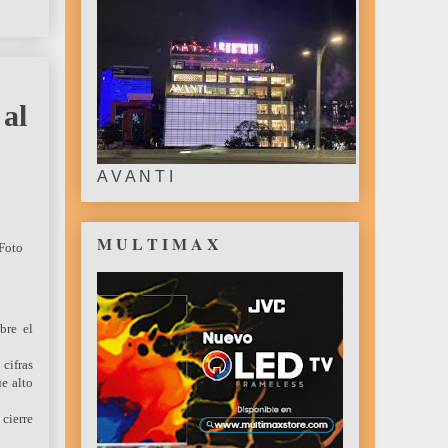
 al
A V A N T I
M U L T I M A X
bre el
cifras
ue alto
 cierre