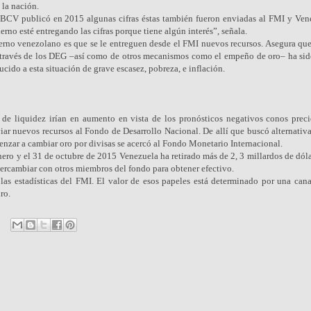
 la nación.
BCV publicó en 2015 algunas cifras éstas también fueron enviadas al FMI y Ven
no esté entregando las cifras porque tiene algún interés”, señala.
erno venezolano es que se le entreguen desde el FMI nuevos recursos. Asegura que
 a través de los DEG –así como de otros mecanismos como el empeño de oro– ha sid
cido a esta situación de grave escasez, pobreza, e inflación.
e liquidez irían en aumento en vista de los pronósticos negativos conos preci
iar nuevos recursos al Fondo de Desarrollo Nacional. De allí que buscó alternativ
enzar a cambiar oro por divisas se acercó al Fondo Monetario Internacional.
enero y el 31 de octubre de 2015 Venezuela ha retirado más de 2, 3 millardos de dól
ercambiar con otros miembros del fondo para obtener efectivo.
as estadísticas del FMI. El valor de esos papeles está determinado por una cana
ro.