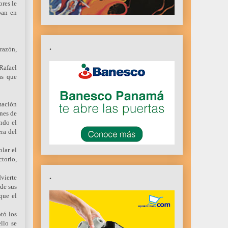
res le
ban en
.
razón,
Rafael
as que
mación
ones de
ndo el
era del
lar el
ctorio,
.
vierte
 de sus
que el
tó los
llo se