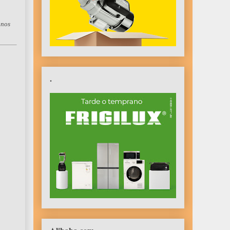
anos
.