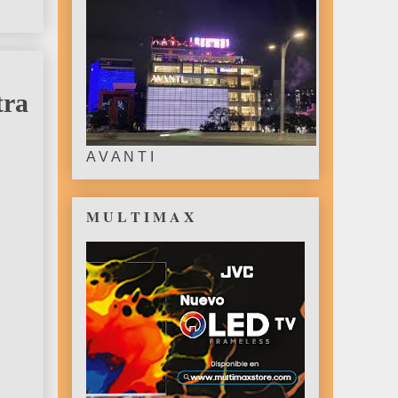
tra
A V A N T I
M U L T I M A X