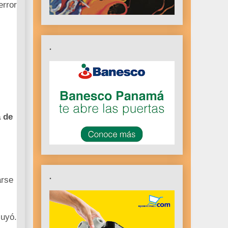
rror
.
a de
.
arse
luyó.