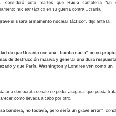
n
, consideró este martes que
Rusia
cometería “un e
rmamento nuclear táctico en su guerra contra Ucrania.
grave si usara armamento nuclear táctico”
, dijo ante la
idad de que Ucrania use una “bomba sucia” en su propio
 armas de destrucción masiva y generar una dura respuest
hazado y que París, Washington y Londres ven como un
andatario demócrata señaló no poder asegurar que pueda trat
arecer como llevada a cabo por otro.
sa bandera, no todavía, pero sería un grave error”
, conc