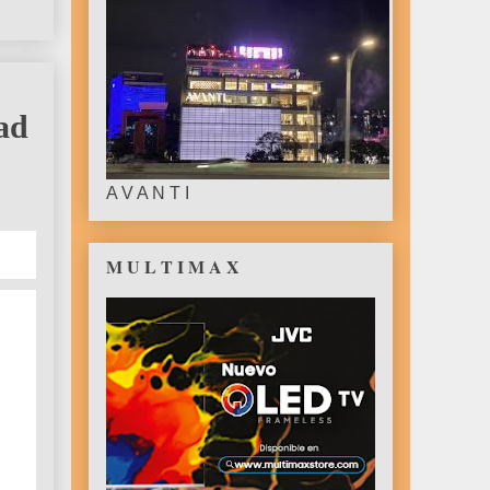
ad
A V A N T I
M U L T I M A X