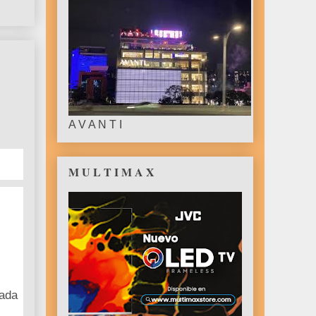
A V A N T I
M U L T I M A X
iada