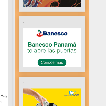
.
0
.
. Hay
n