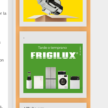
r la
.
s
on
s,