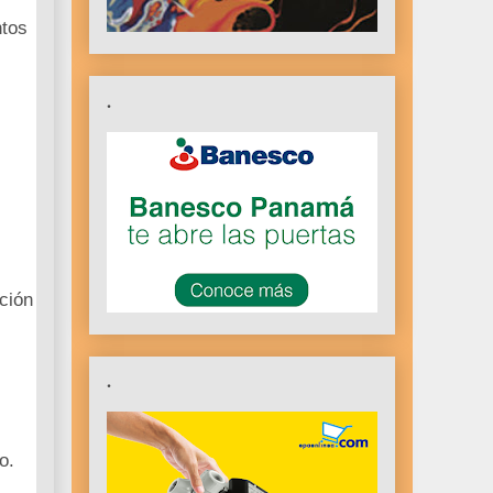
ntos
.
cción
.
o.