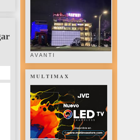
gar
A V A N T I
M U L T I M A X