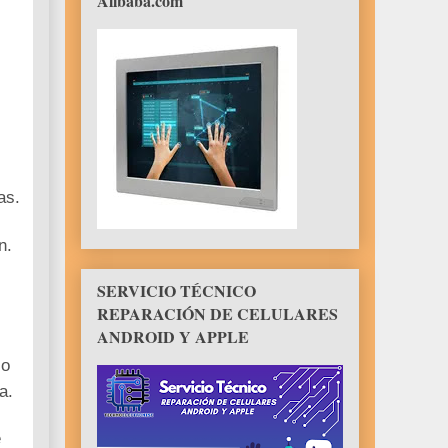
Alibaba.com
as.
n.
SERVICIO TÉCNICO
REPARACIÓN DE CELULARES
ANDROID Y APPLE
so
a.
e