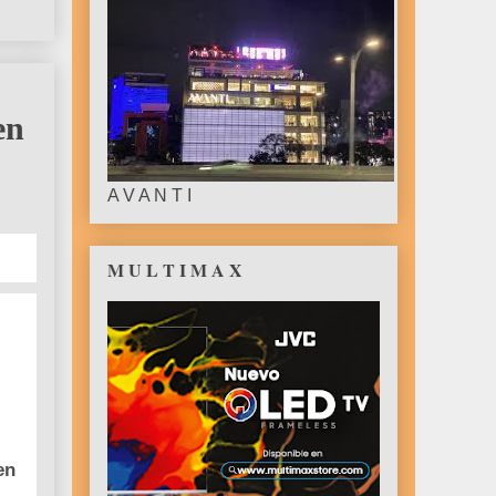
en
A V A N T I
M U L T I M A X
en