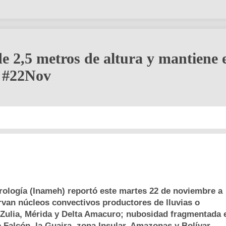
e 2,5 metros de altura y mantiene 
o #22Nov
drología (Inameh) reportó este martes 22 de noviembre a
rvan núcleos convectivos productores de lluvias o
l Zulia, Mérida y Delta Amacuro; nubosidad fragmentada 
 Falcón, la Guaira, zona Insular, Amazonas y Bolívar.