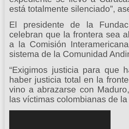
está totalmente silenciado”, as
El presidente de la Funda
celebran que la frontera sea 
a la Comisión Interamerica
sistema de la Comunidad Andin
“Exigimos justicia para que h
haber justicia total en la fron
vino a abrazarse con Maduro,
las víctimas colombianas de la
R
e
p
r