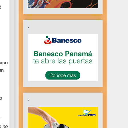
ó
.
paso
un
o
.
l
o no