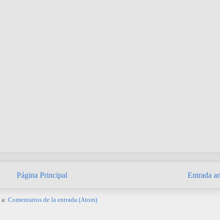
Página Principal
Entrada an
 a:
Comentarios de la entrada (Atom)