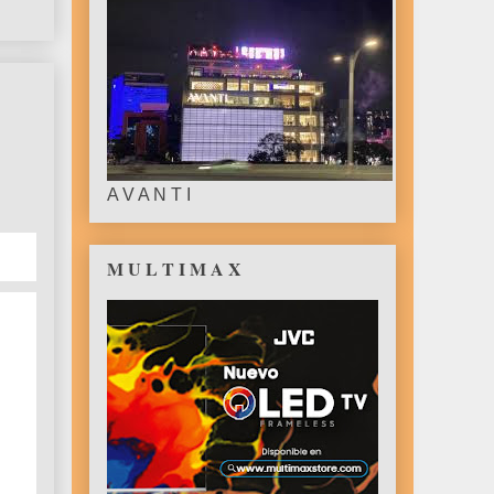
A V A N T I
M U L T I M A X