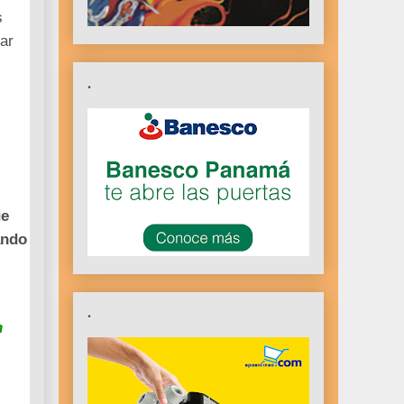
s
ar
.
ue
ando
.
n