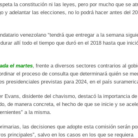
speta la constitución ni las leyes, pero por mucho que se at
o y adelantar las elecciones, no lo podrá hacer antes del 20
andatario venezolano “tendrá que entregar a la semana sigui
urar allí todo el tiempo que duró en el 2018 hasta que inició
lada el martes
, frente a diversos sectores contrarios al gob
rdinar el proceso de consulta que determinará quién se me
nes presidenciales previstas para 2024, en el país surameric
er Evans, disidente del chavismo, destacó la importancia de
do, de manera concreta, el hecho de que se inicie y se acel
ernientes” a la misma.
primarias, las decisiones que adopte esta comisión serán po
s principales”, salvo en los casos en los que se requiera