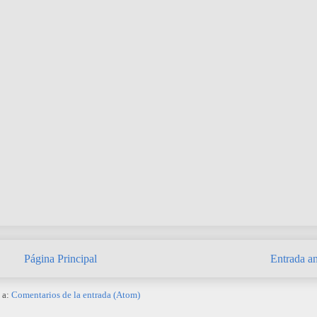
Página Principal
Entrada an
 a:
Comentarios de la entrada (Atom)