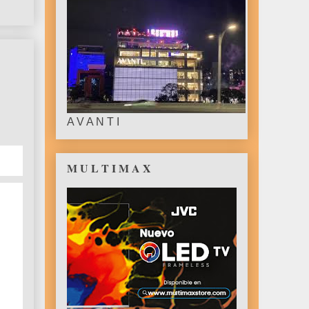
A V A N T I
M U L T I M A X