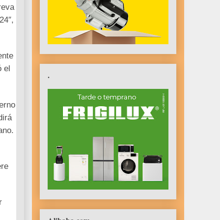
reva
24″,
ente
 el
.
ierno
dirá
ano.
ere
r