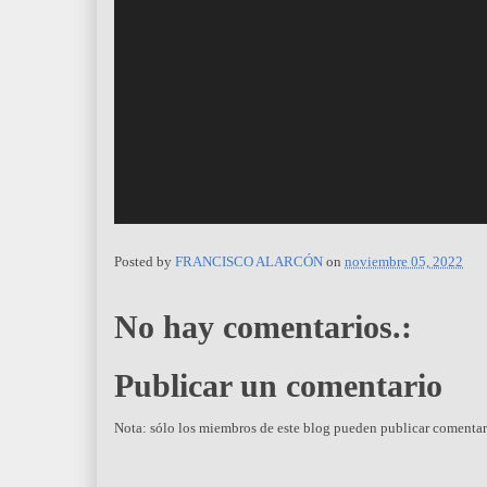
o
r
d
e
v
í
d
e
o
Posted by
FRANCISCO ALARCÓN
on
noviembre 05, 2022
No hay comentarios.:
Publicar un comentario
Nota: sólo los miembros de este blog pueden publicar comentar