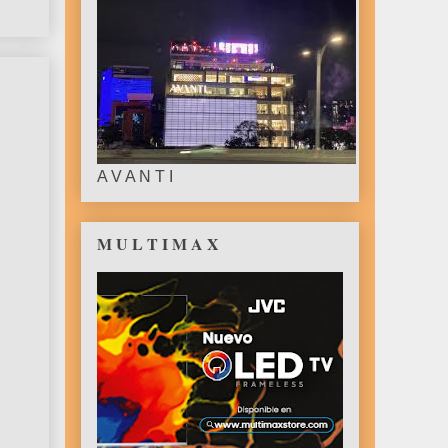
A V A N T I
M U L T I M A X