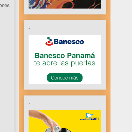
iones
.
.