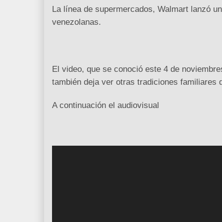
La línea de supermercados, Walmart lanzó un 
venezolanas.
El video, que se conoció este 4 de noviembres
también deja ver otras tradiciones familiares 
A continuación el audiovisual
R
e
p
r
o
d
u
c
t