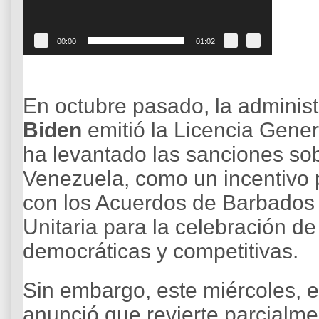
e
v
í
d
00:00
01:02
e
o
En octubre pasado, la administ
Biden
emitió la Licencia Gene
ha levantado las sanciones sob
Venezuela, como un incentivo
con los Acuerdos de Barbados 
Unitaria para la celebración d
democráticas y competitivas.
Sin embargo, este miércoles, 
anunció que revierte parcialme