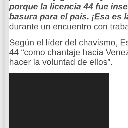
porque la licencia 44 fue inse
basura para el país. ¡Esa es l
durante un encuentro con trab
Según el líder del chavismo, E
44 “como chantaje hacia Venez
hacer la voluntad de ellos”.
R
e
p
r
o
d
u
c
t
o
r
d