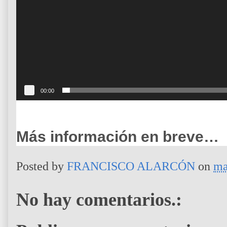
r
d
e
v
í
d
e
o
00:00
Más información en breve…
Posted by
FRANCISCO ALARCÓN
on
ma
No hay comentarios.: