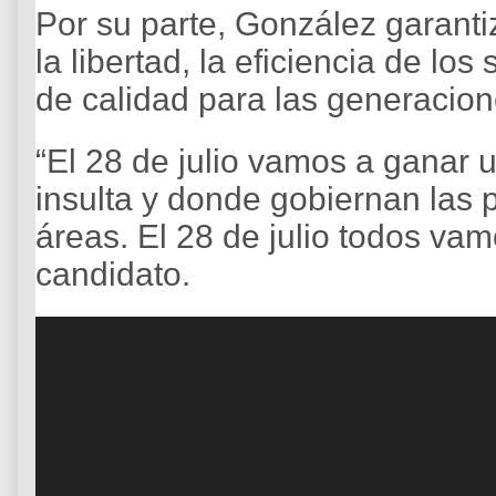
Por su parte, González garant
la libertad, la eficiencia de lo
de calidad para las generacion
“El 28 de julio vamos a ganar 
insulta y donde gobiernan las
áreas. El 28 de julio todos vam
candidato.
R
e
p
r
o
d
u
c
t
o