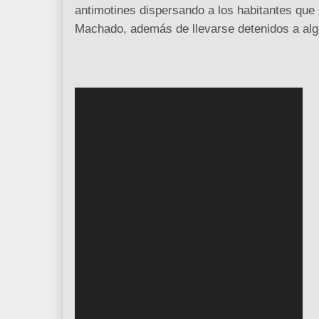
antimotines dispersando a los habitantes que 
Machado, además de llevarse detenidos a alg
R
e
p
r
o
d
u
c
t
o
r
d
e
v
í
d
e
o