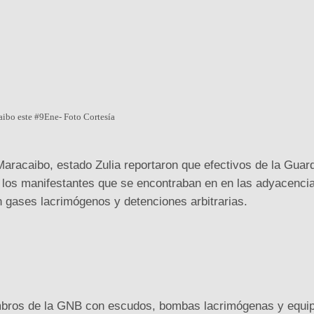
aibo este #9Ene- Foto Cortesía
Maracaibo, estado Zulia reportaron que efectivos de la Guar
 los manifestantes que se encontraban en en las adyacenci
n gases lacrimógenos y detenciones arbitrarias.
Ads by
embros de la GNB con escudos, bombas lacrimógenas y equi