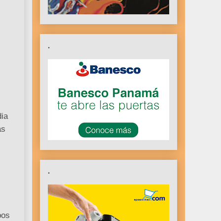
.
dia
as
.
pos