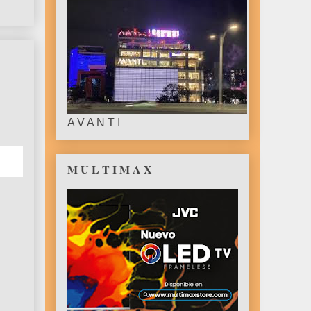
A V A N T I
M U L T I M A X