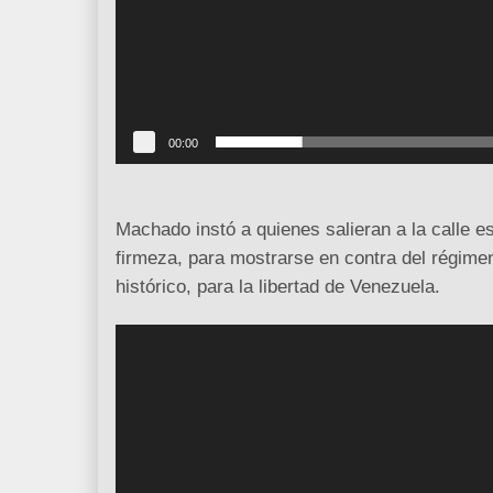
e
v
í
d
e
o
00:00
Machado instó a quienes salieran a la calle e
firmeza, para mostrarse en contra del régimen
histórico, para la libertad de Venezuela.
R
e
p
r
o
d
u
c
t