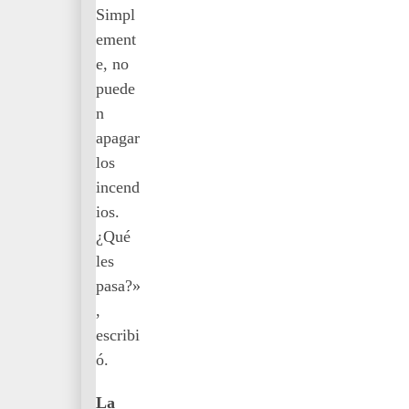
Simpl
ement
e, no
puede
n
apagar
los
incend
ios.
¿Qué
les
pasa?»
,
escribi
ó.
La