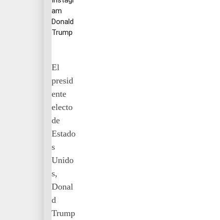
am
Donald
Trump
El
presid
ente
electo
de
Estado
s
Unido
s,
Donal
d
Trump