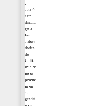
,
acusó
este
domin
go a
las
autori
dades
de
Califo
rnia de
incom
petenc
ia en
su
gestió
n de