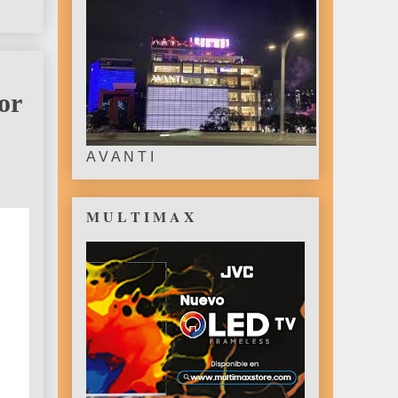
or
A V A N T I
M U L T I M A X