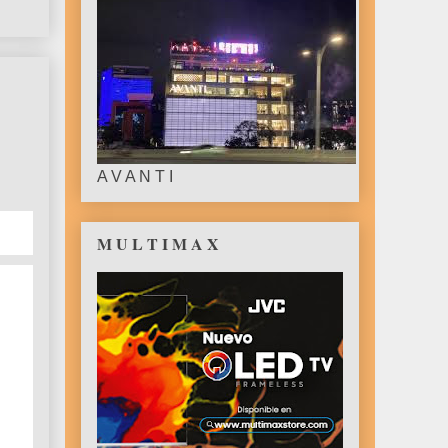
A V A N T I
M U L T I M A X