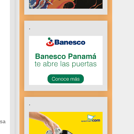
.
.
asa