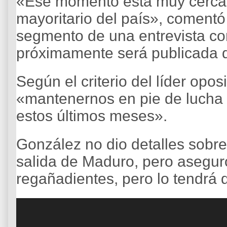
«Ese momento está muy cerca.
mayoritario del país», comentó
segmento de una entrevista con
próximamente será publicada 
Según el criterio del líder opo
«mantenernos en pie de lucha
estos últimos meses».
González no dio detalles sobre
salida de Maduro, pero asegur
regañadientes, pero lo tendrá 
R
e
p
r