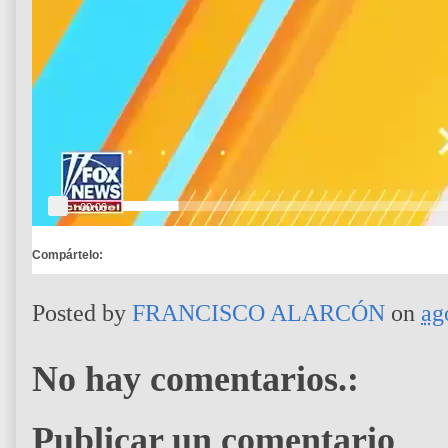
t
o
r
d
e
v
í
d
e
o
00:00
Compártelo:
Posted by
FRANCISCO ALARCÓN
on
ag
No hay comentarios.:
Publicar un comentario