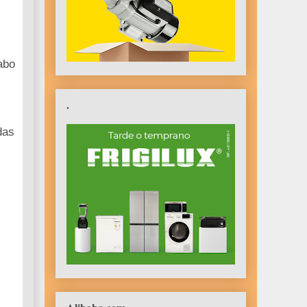
abo
.
das