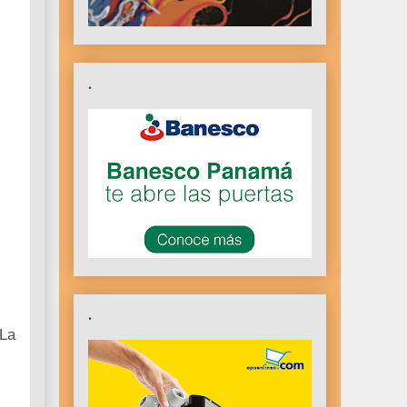
.
.
 La