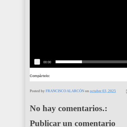
t
o
r
d
e
v
í
d
e
o
00:00
Compártelo:
Posted by
FRANCISCO ALARCÓN
on
octubre 03, 2025
No hay comentarios.:
Publicar un comentario