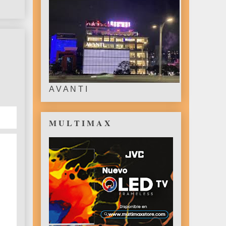
A V A N T I
M U L T I M A X