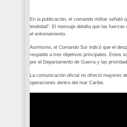
En la publicación, el comando militar señaló 
letalidad”. El mensaje detalla que las fuerza
el entrenamiento.
Asimismo, el Comando Sur indicó que el despli
respaldo a tres objetivos principales. Estos s
por el Departamento de Guerra y las priorida
La comunicación oficial no ofreció mayores det
operaciones dentro del mar Caribe.
R
e
p
r
o
d
u
c