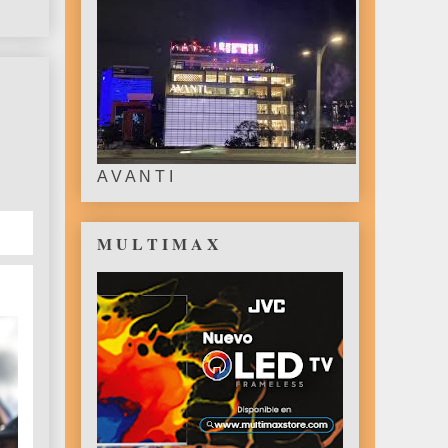
A V A N T I
M U L T I M A X