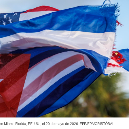
a en Miami, Florida, EE. UU., el 20 de mayo de 2026. EFE/EPA/CRISTÓBAL