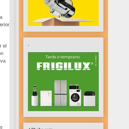
va
erior
.
 el
en
eva
os