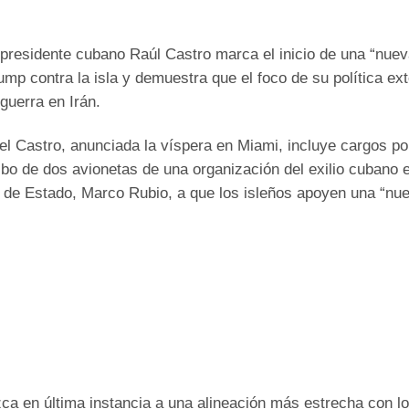
presidente cubano Raúl Castro marca el inicio de una “nue
mp contra la isla y demuestra que el foco de su política ext
guerra en Irán.
l Castro, anunciada la víspera en Miami, incluye cargos por
Ads by
ibo de dos avionetas de una organización del exilio cubano 
o de Estado, Marco Rubio, a que los isleños apoyen una “nu
a en última instancia a una alineación más estrecha con l