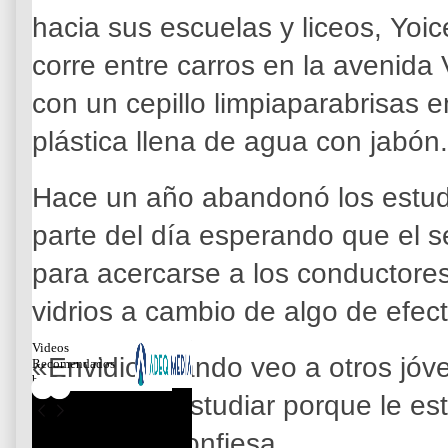
hacia sus escuelas y liceos, Yoi
corre entre carros en la avenida 
con un cepillo limpiaparabrisas 
plástica llena de agua con jabón.
Hace un año abandonó los estud
parte del día esperando que el 
para acercarse a los conductores 
vidrios a cambio de algo de efect
Videos
«Envidio cuando veo a otros jóv
Recomendados
by
uniforme a estudiar porque le es
estudios», confiesa.