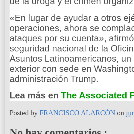
de la droga y el crimen organi
«En lugar de ayudar a otros ejé
operaciones, ahora se complac
ataques por su cuenta», afirm
seguridad nacional de la Ofic
Asuntos Latinoamericanos, un c
exterior con sede en Washingto
administración Trump.
Lea más en
The Associated 
Posted by
FRANCISCO ALARCÓN
on
ju
No hay comentarios.: