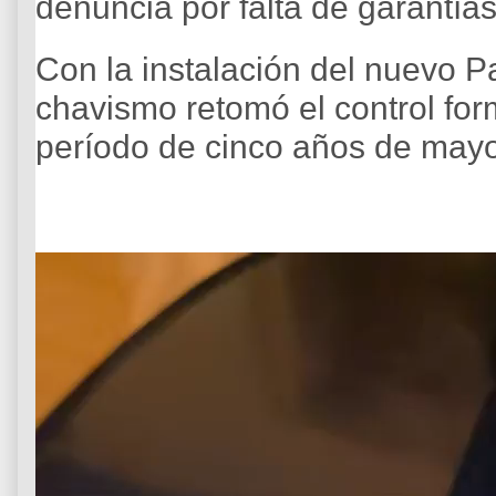
denuncia por falta de garantías
Con la instalación del nuevo P
chavismo retomó el control for
período de cinco años de mayo
R
e
p
r
o
d
u
c
t
o
r
d
e
v