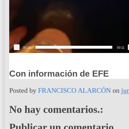
00:00
00:11
Con información de EFE
Posted by
FRANCISCO ALARCÓN
on
ju
No hay comentarios.:
Publicar un comentario