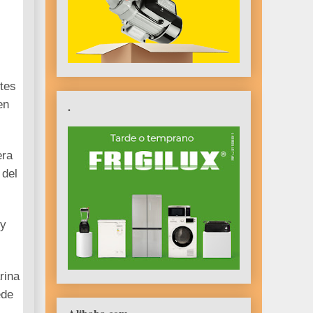
ntes
en
.
era
 del
 y
rina
ede