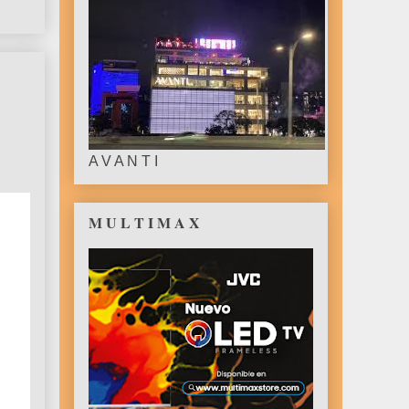
A V A N T I
M U L T I M A X