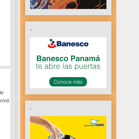
.
de
ormó
.