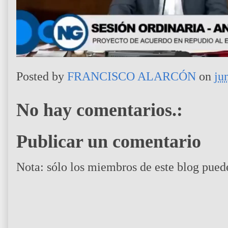
í
d
e
o
Posted by
FRANCISCO ALARCÓN
on
ju
No hay comentarios.:
Publicar un comentario
Nota: sólo los miembros de este blog pued