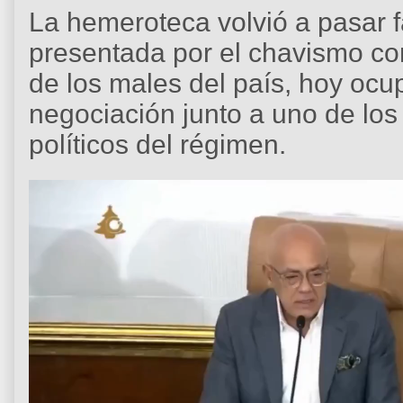
La hemeroteca volvió a pasar f
presentada por el chavismo c
de los males del país, hoy ocu
negociación junto a uno de los
políticos del régimen.
R
e
p
r
o
d
u
c
t
o
r
d
e
v