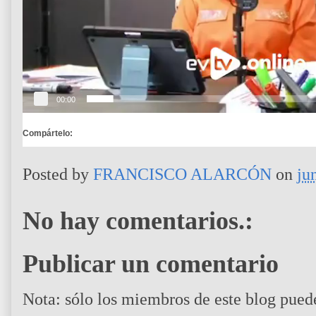
í
d
e
o
00:00
Compártelo:
Posted by
FRANCISCO ALARCÓN
on
ju
No hay comentarios.:
Publicar un comentario
Nota: sólo los miembros de este blog pued