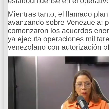
estadounidense en el operativo
Mientras tanto, el llamado pla
avanzando sobre Venezuela: p
comenzaron los acuerdos ener
ya ejecuta operaciones militares
venezolano con autorización of
R
e
p
r
o
d
u
c
t
o
r
d
e
v