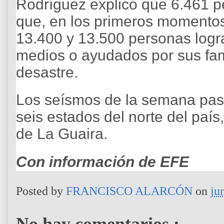
Rodríguez explicó que 6.461 p
que, en los primeros momentos
13.400 y 13.500 personas logra
medios o ayudados por sus fam
desastre.
Los seísmos de la semana pas
seis estados del norte del país,
de La Guaira.
Con información de EFE
Posted by
FRANCISCO ALARCÓN
on
ju
No hay comentarios.: