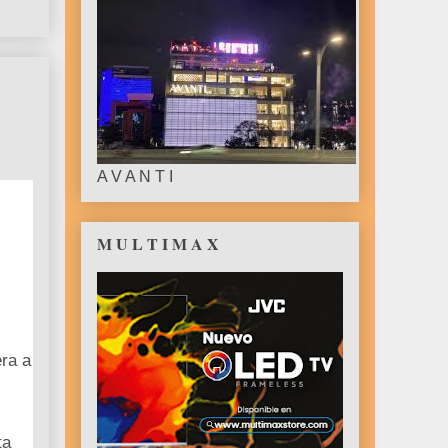
A V A N T I
M U L T I M A X
era a
ta