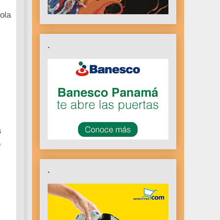
ola
.
s
o
.