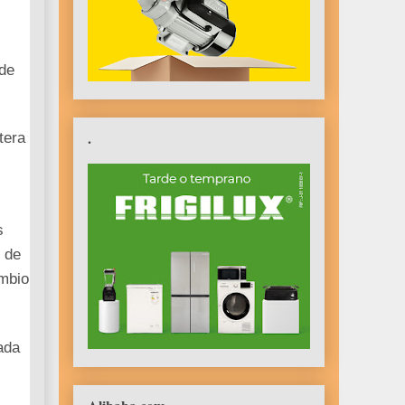
,
 de
.
tera
s
s de
ambio
ada