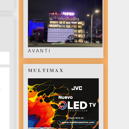
A V A N T I
M U L T I M A X
e