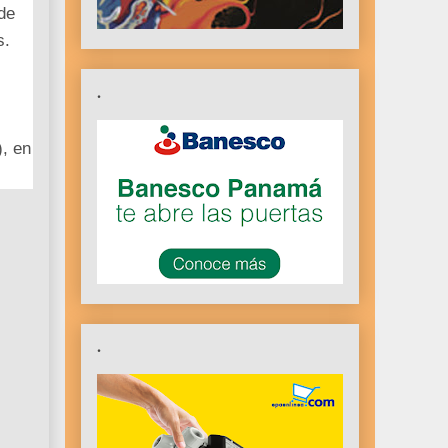
 de
s.
.
), en
.