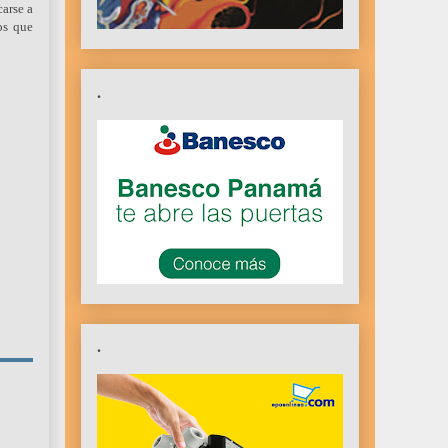
carse a
os que
.
.