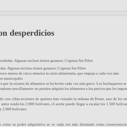
on desperdicios
as. Algunas incluso tienen gusanos | Captura Sin Filtro
 poco menos de cinco minutos la crisis alimentaria, que empuja a cada vez más
dos municipales
s es que la escasez de alimentos se ha hecho cada vez más grave. Los bachaqueros s
adores sencillamente no pueden adquirir los alimentos a los precios que les impon
rdo con cifras recientes de quienes han visitado la redoma de Petare, uno de los 
arroz ronda los 2.000 bolívares, el aceite puede llegar a escalar los 1.500 bolíva
 y 2.000 bolívares.
ven cómo su poder adquisitivo se ve cada vez más diezmado como consecuencia