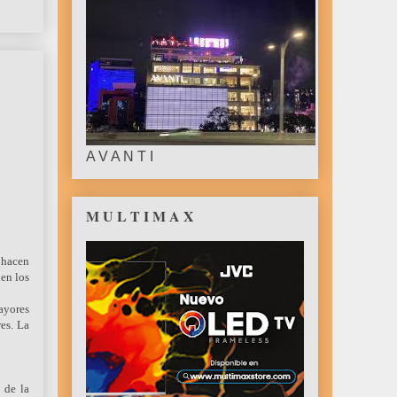
A V A N T I
M U L T I M A X
e hacen
en los
mayores
res. La
 de la