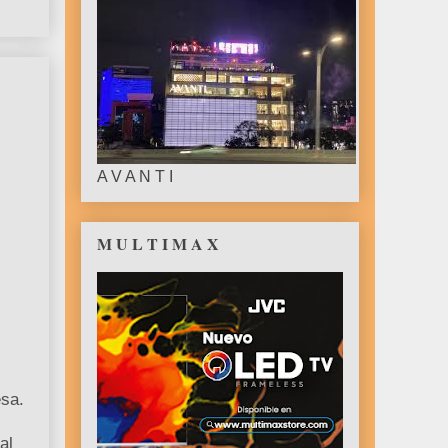
A V A N T I
M U L T I M A X
esa.
al