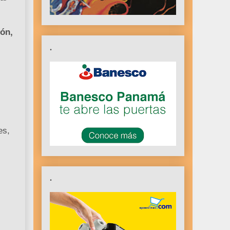
ón,
.
es,
.