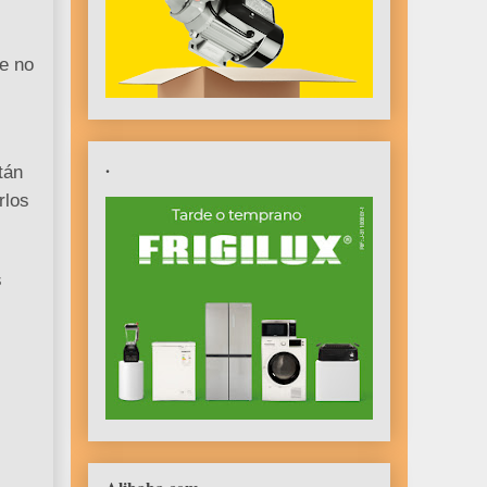
de no
.
tán
rlos
s