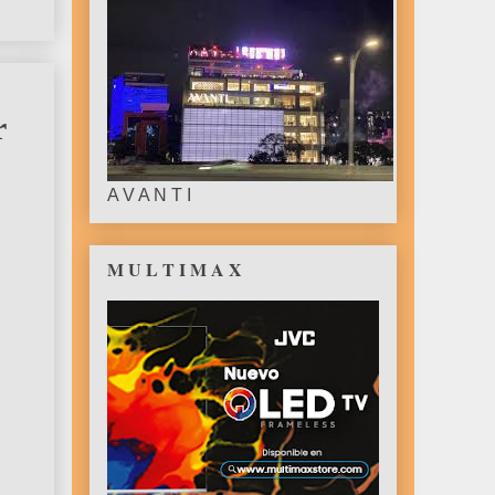
r
A V A N T I
M U L T I M A X