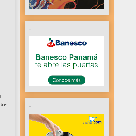
.
l
.
ados