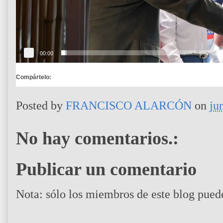
d
e
o
00:00
Compártelo:
Posted by
FRANCISCO ALARCÓN
on
ju
No hay comentarios.:
Publicar un comentario
Nota: sólo los miembros de este blog pued