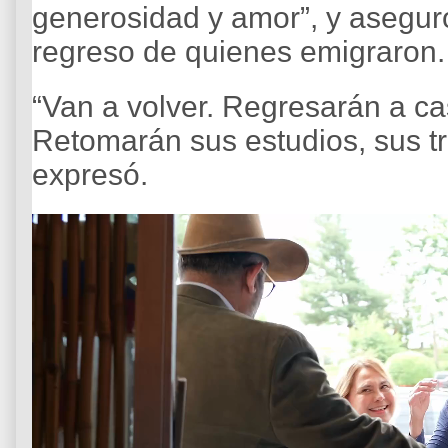
generosidad y amor”, y asegur
regreso de quienes emigraron.
“Van a volver. Regresarán a ca
Retomarán sus estudios, sus tr
expresó.
R
e
p
r
o
d
u
c
t
o
r
d
e
v
í