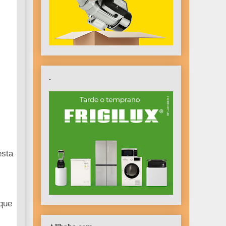
.
esta
 que