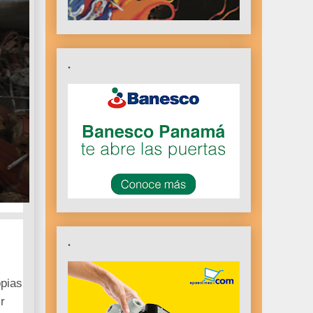
.
.
opias
r