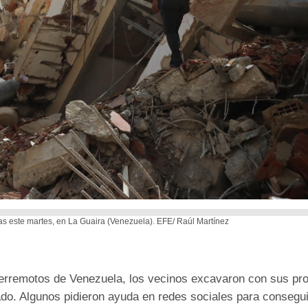
s este martes, en La Guaira (Venezuela). EFE/ Raúl Martínez
terremotos de Venezuela, los vecinos excavaron con sus pr
o. Algunos pidieron ayuda en redes sociales para consegui