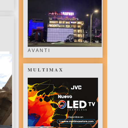
A V A N T I
M U L T I M A X